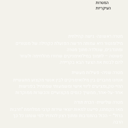
המטרות
העיקריות
מטרה ראשונה- גישה קהילתית
מילומנטור היא עמותה חדשה הפועלת כקהילה של מנטורים
ומתנדבים, שנולדה מתוך מטרה
פשוטה – לתמוך במילואימניקים שחזרו מהלחימה ולעזור
להם לבנות את הצעד הבא בקריירה.
מטרה שניה- פעילות מעשית
אנחנו מחברים בין מילואימניקים לבין אנשי מקצוע מתעשיית
ההיי-טק,ומציעים ליווי אישי ומשמעותי שמתחיל בפגישות
אחד-על-אחד, ממשיך כנסים מקצועיים והכשרות ממוקדות
מטרה שלישית- הכרת תודה
מאז הקמתנו, סייענו למאות יוצאי שירות קרבי ממלחמת "חרבות
ברזל" – הכול בהתנדבות ומתוך רצון להחזיר למי שנתנו כל כך
הרבה.